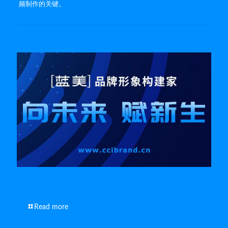
频制作的关键。
Related posts
南通产品宣传片拍摄制作的灵魂
Read more