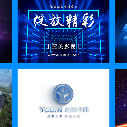
蓝美影视，绽放精彩
业勤服饰 企业宣传片