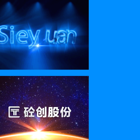
思源电气-宣传片拍摄
[…]
砼创股份-企业宣传片拍
摄制作