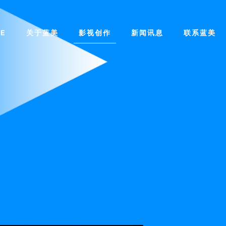
E
关于蓝美
影视创作
新闻讯息
联系蓝美