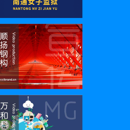
顺扬钢构设备演示片 拍
摄制作
南通MG动画制作