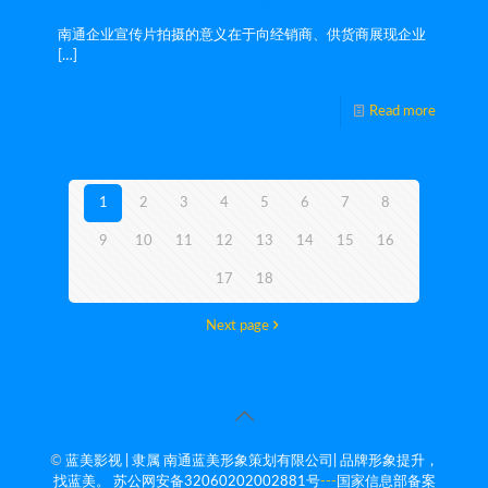
南通企业宣传片拍摄的意义在于向经销商、供货商展现企业
[…]
Read more
1
2
3
4
5
6
7
8
9
10
11
12
13
14
15
16
17
18
Next page
©
蓝美影视 | 隶属 南通蓝美形象策划有限公司| 品牌形象提升，
找蓝美。
苏公网安备32060202002881号
---
国家信息部备案